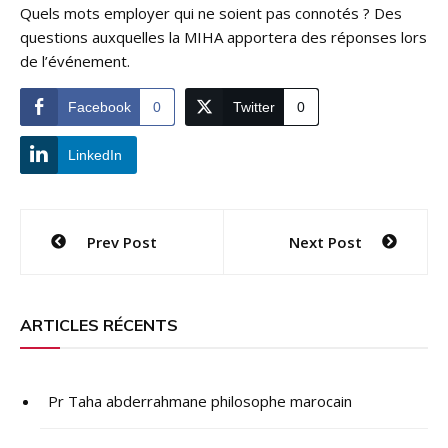
Quels mots employer qui ne soient pas connotés ? Des
questions auxquelles la MIHA apportera des réponses lors
de l’événement.
Facebook
0
Twitter
0
LinkedIn
Navigation
Prev Post
Next Post
de
l’article
ARTICLES RÉCENTS
Pr Taha abderrahmane philosophe marocain