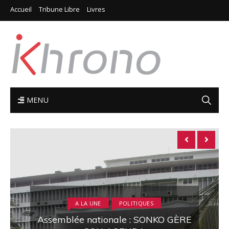
Accueil
Tribune Libre
Livres
MENU
A LA UNE
AFRIQUE
RDC: dans les coulisses du transfert