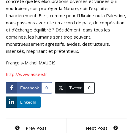
concrète que les élucubrations diverses et variées qui
voudraient, soit protéger la Nature, soit l’exploiter
financièrement. Et si, comme pour l’Ukraine ou la Palestine,
nous passions avec elle un accord de paix, de coopération
et d’échange équilibré ? Décidément, dans tous les
domaines, les humains sont trop souvent,
monstrueusement agressifs, avides, destructeurs,
insensés, méprisant et prétentieux.
François-Michel MAUGIS
http://www.assee.fr
Facebook
0
Twitter
0
LinkedIn
Navigation
Prev Post
Next Post