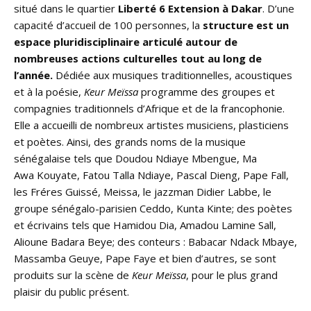
situé dans le quartier
Liberté 6 Extension à Dakar
. D’une
capacité d’accueil de 100 personnes, la
structure est un
espace pluridisciplinaire articulé autour de
nombreuses actions culturelles tout au long de
l’année.
Dédiée aux musiques traditionnelles, acoustiques
et à la poésie,
Keur Meïssa
programme des groupes et
compagnies traditionnels d’Afrique et de la francophonie.
Elle a accueilli de nombreux artistes musiciens, plasticiens
et poètes. Ainsi, des grands noms de la musique
sénégalaise tels que Doudou Ndiaye Mbengue, Ma
Awa Kouyate, Fatou Talla Ndiaye, Pascal Dieng, Pape Fall,
les Fréres Guissé, Meissa, le jazzman Didier Labbe, le
groupe sénégalo-parisien Ceddo, Kunta Kinte; des poètes
et écrivains tels que Hamidou Dia, Amadou Lamine Sall,
Alioune Badara Beye; des conteurs : Babacar Ndack Mbaye,
Massamba Geuye, Pape Faye et bien d’autres, se sont
produits sur la scène de
Keur Meïssa
, pour le plus grand
plaisir du public présent.