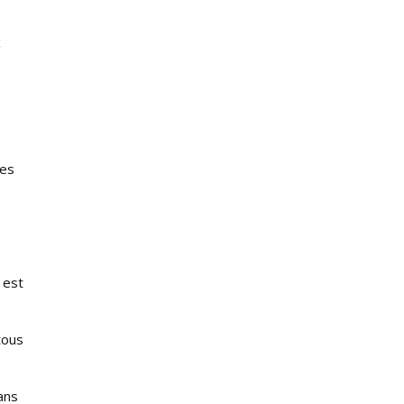
x
mes
 est
tous
ans