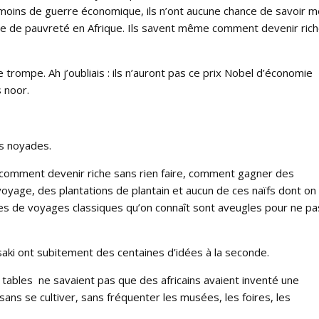
e moins de guerre économique, ils n’ont aucune chance de savoir
lème de pauvreté en Afrique. Ils savent même comment devenir ric
trompe. Ah j’oubliais : ils n’auront pas ce prix Nobel d’économie
s noor.
es noyades.
r comment devenir riche sans rien faire, comment gagner des
age, des plantations de plantain et aucun de ces naïfs dont on
nces de voyages classiques qu’on connaît sont aveugles pour ne pa
saki ont subitement des centaines d’idées à la seconde.
e tables ne savaient pas que des africains avaient inventé une
 sans se cultiver, sans fréquenter les musées, les foires, les