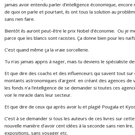
jamais avoir entendu parler d’intelligence économique, encor
de quoi on parle et pourtant, ils ont tous la solution au prob
sans rien faire.
Bientôt ils auront peut-être le prix Nobel d’économie. Ou je me 
parce que les blancs sont racistes. Ça donne bien pour les naïf
C’est quand même ça la vraie sorcellerie.
Tu n’as jamais appris à nager, mais tu deviens le spécialiste d
Et que dire des coachs et des influenceurs qui savent tout su
montants astronomiques d’argent en créant des agences de voy
les fonds n’a l’intelligence de se demander si toutes ces age
voir le miracle dans leur secteur.
Et que dire de ceux qui après avoir lu et plagié Pougala et Kyo
C’est à se demander si tous les auteurs de ces livres sur cett
nouvelle manière d’avoir cent idées à la seconde sans rien lire,
expositions, sans voyager etc.