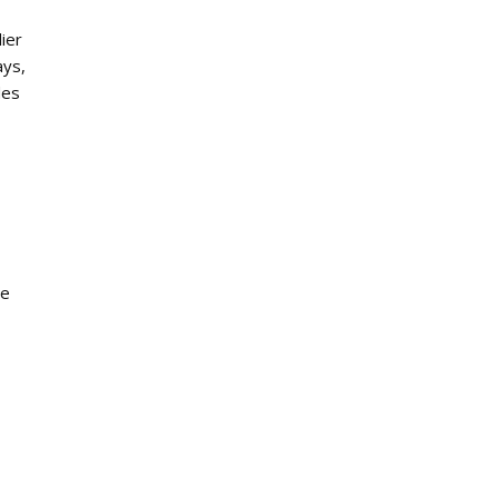
ier
ays,
des
ue