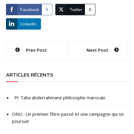
Facebook
0
Twitter
0
LinkedIn
Navigation
Prev Post
Next Post
de
l’article
ARTICLES RÉCENTS
Pr Taha abderrahmane philosophe marocain
ONU : ​Un premier filtre passé et une campagne qui se
poursuit