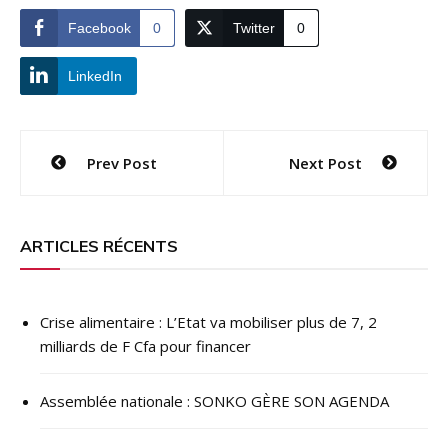
Facebook
0
Twitter
0
LinkedIn
Navigation
Prev Post
Next Post
de
l’article
ARTICLES RÉCENTS
Crise alimentaire : L’Etat va mobiliser plus de 7, 2
milliards de F Cfa pour financer
Assemblée nationale : SONKO GÈRE SON AGENDA