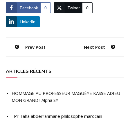
Facebook
0
Twitter
0
LinkedIn
Navigation
Prev Post
Next Post
de
l’article
ARTICLES RÉCENTS
HOMMAGE AU PROFESSEUR MAGUÈYE KASSE ADIEU
MON GRAND ! Alpha SY
Pr Taha abderrahmane philosophe marocain