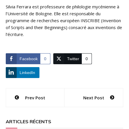
Silvia Ferrara est professeure de philologie mycénienne à
l’Université de Bologne. Elle est responsable du
programme de recherches européen INSCRIBE (Invention
of Scripts and their Beginnings) consacré aux inventions de
l’écriture.
Facebook
0
Twitter
0
LinkedIn
Navigation
Prev Post
Next Post
de
l’article
ARTICLES RÉCENTS