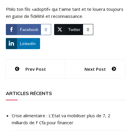
Philo ton fils «adoptif» qui t’aime tant et te louera toujours
en guise de fidélité et reconnaissance.
Facebook
0
Twitter
0
LinkedIn
Navigation
Prev Post
Next Post
de
l’article
ARTICLES RÉCENTS
Crise alimentaire : L’Etat va mobiliser plus de 7, 2
milliards de F Cfa pour financer