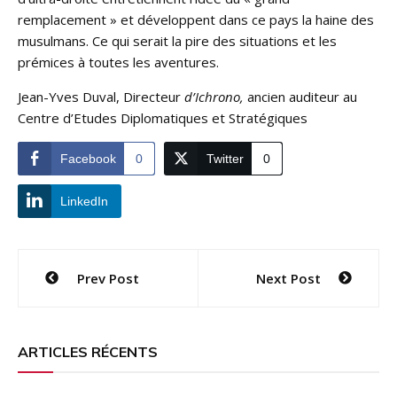
remplacement » et développent dans ce pays la haine des
musulmans. Ce qui serait la pire des situations et les
prémices à toutes les aventures.
Jean-Yves Duval, Directeur
d’Ichrono,
ancien auditeur au
Centre d’Etudes Diplomatiques et Stratégiques
Facebook
0
Twitter
0
LinkedIn
Navigation
Prev Post
Next Post
de
l’article
ARTICLES RÉCENTS