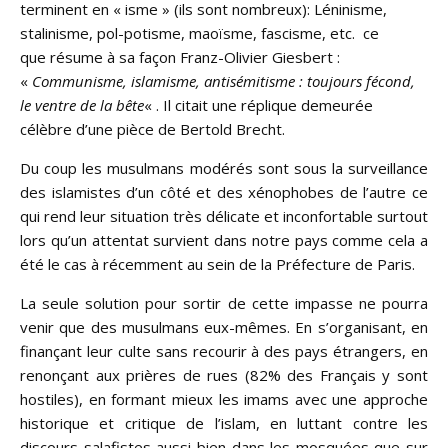
terminent en « isme » (ils sont nombreux): Léninisme,
stalinisme, pol-potisme, maoïsme, fascisme, etc. ce
que résume à sa façon Franz-Olivier Giesbert :
«
Communisme, islamisme, antisémitisme : toujours fécond,
le ventre de la bête
« . Il citait une réplique demeurée
célèbre d’une pièce de Bertold Brecht.
Du coup les musulmans modérés sont sous la surveillance
des islamistes d’un côté et des xénophobes de l’autre ce
qui rend leur situation très délicate et inconfortable surtout
lors qu’un attentat survient dans notre pays comme cela a
été le cas à récemment au sein de la Préfecture de Paris.
La seule solution pour sortir de cette impasse ne pourra
venir que des musulmans eux-mêmes. En s’organisant, en
finançant leur culte sans recourir à des pays étrangers, en
renonçant aux prières de rues (82% des Français y sont
hostiles), en formant mieux les imams avec une approche
historique et critique de l’islam, en luttant contre les
discours salafistes aussi bien dans les mosquées que sur