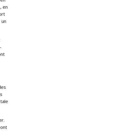
, en
ort
s un
t
–
ont
des
es
tale
er.
sont