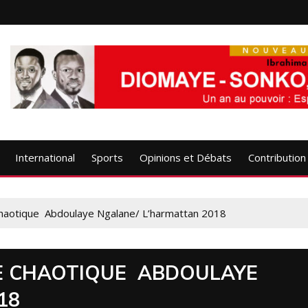
International
Sports
Opinions et Débats
Contribution
 chaotique Abdoulaye Ngalane/ L’harmattan 2018
LE CHAOTIQUE ABDOULAYE
18