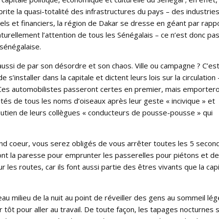
rite la quasi-totalité des infrastructures du pays – des industries
els et financiers, la région de Dakar se dresse en géant par rapp
aturellement l’attention de tous les Sénégalais – ce n’est donc pa
 sénégalaise.
 aussi de par son désordre et son chaos. Ville ou campagne ? C’es
s’installer dans la capitale et dictent leurs lois sur la circulation 
e ! Ces automobilistes passeront certes en premier, mais emporter
aités de tous les noms d’oiseaux après leur geste « incivique » et
soutien de leurs collègues « conducteurs de pousse-pousse » qui
nd coeur, vous serez obligés de vous arrêter toutes les 5 secon
ont la paresse pour emprunter les passerelles pour piétons et d
s routes, car ils font aussi partie des êtres vivants que la capi
u milieu de la nuit au point de réveiller des gens au sommeil lég
 tôt pour aller au travail. De toute façon, les tapages nocturnes 