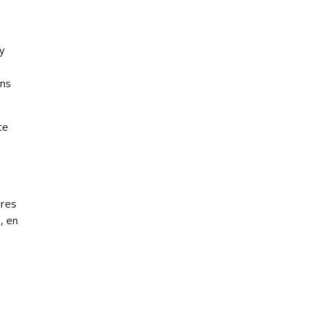
y
ins
te
tres
, en