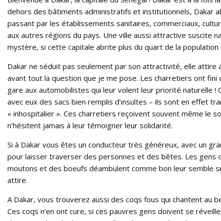
dehors des bâtiments administratifs et institutionnels, Dakar ab
passant par les établissements sanitaires, commerciaux, cultur
aux autres régions du pays. Une ville aussi attractive suscite n
mystère, si cette capitale abrite plus du quart de la population
Dakar ne séduit pas seulement par son attractivité, elle attire
avant tout la question que je me pose. Les charretiers ont fini de 
gare aux automobilistes qui leur volent leur priorité naturell
avec eux des sacs bien remplis d’insultes – ils sont en effet tr
« inhospitalier ». Ces charretiers reçoivent souvent même le 
n’hésitent jamais à leur témoigner leur solidarité.
Si à Dakar vous êtes un conducteur très généreux, avec un gra
pour laisser traverser des personnes et des bêtes. Les gens 
moutons et des boeufs déambulent comme bon leur semble sur le
attire.
A Dakar, vous trouverez aussi des coqs fous qui chantent au bea
Ces coqs n’en ont cure, si ces pauvres gens doivent se réveiller