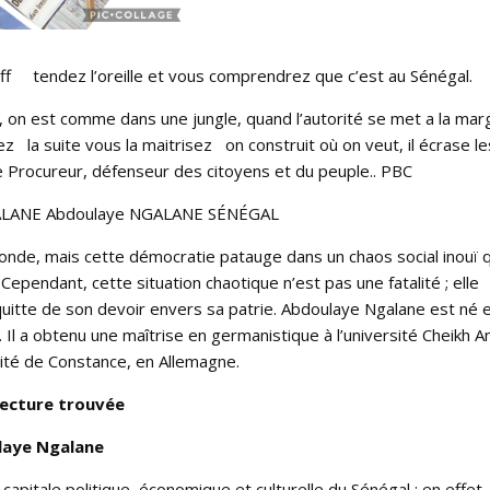
f tendez l’oreille et vous comprendrez que c’est au Sénégal.
oi , on est comme dans une jungle, quand l’autorité se met a la mar
uez la suite vous la maitrisez on construit où on veut, il écrase le
le Procureur, défenseur des citoyens et du peuple.. PBC
NGALANE Abdoulaye NGALANE SÉNÉGAL
onde, mais cette démocratie patauge dans un chaos social inouï q
pendant, cette situation chaotique n’est pas une fatalité ; elle
quitte de son devoir envers sa patrie. Abdoulaye Ngalane est né e
 Il a obtenu une maîtrise en germanistique à l’université Cheikh A
rsité de Constance, en Allemagne.
lecture trouvée
laye Ngalane
a capitale politique, économique et culturelle du Sénégal ; en effet,