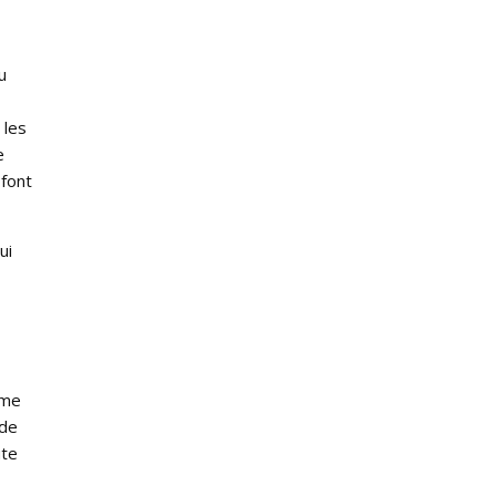
u
 les
e
 font
ui
ême
 de
ute