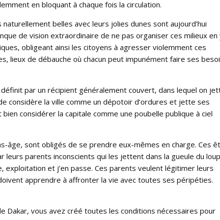
emment en bloquant à chaque fois la circulation.
naturellement belles avec leurs jolies dunes sont aujourd’hui
que de vision extraordinaire de ne pas organiser ces milieux en 
iques, obligeant ainsi les citoyens à agresser violemment ces
es, lieux de débauche où chacun peut impunément faire ses beso
e définit par un récipient généralement couvert, dans lequel on jet
 considère la ville comme un dépotoir d’ordures et jette ses
 bien considérer la capitale comme une poubelle publique à ciel
 bas-âge, sont obligés de se prendre eux-mêmes en charge. Ces ê
leurs parents inconscients qui les jettent dans la gueule du loup
 exploitation et j’en passe. Ces parents veulent légitimer leurs
oivent apprendre à affronter la vie avec toutes ses péripéties.
e de Dakar, vous avez créé toutes les conditions nécessaires pour