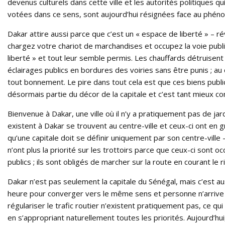
devenus culturels dans cette ville et les autorités politiques qu
votées dans ce sens, sont aujourd’hui résignées face au phén
Dakar attire aussi parce que c’est un « espace de liberté » – rév
chargez votre chariot de marchandises et occupez la voie publiq
liberté » et tout leur semble permis. Les chauffards détruisent
éclairages publics en bordures des voiries sans être punis ; au 
tout bonnement. Le pire dans tout cela est que ces biens publ
désormais partie du décor de la capitale et c’est tant mieux c
Bienvenue à Dakar, une ville où il n’y a pratiquement pas de jard
existent à Dakar se trouvent au centre-ville et ceux-ci ont en
qu’une capitale doit se définir uniquement par son centre-ville – 
n’ont plus la priorité sur les trottoirs parce que ceux-ci sont
publics ; ils sont obligés de marcher sur la route en courant le 
Dakar n’est pas seulement la capitale du Sénégal, mais c’est au
heure pour converger vers le même sens et personne n’arrive 
régulariser le trafic routier n’existent pratiquement pas, ce q
en s’appropriant naturellement toutes les priorités. Aujourd’hui, 