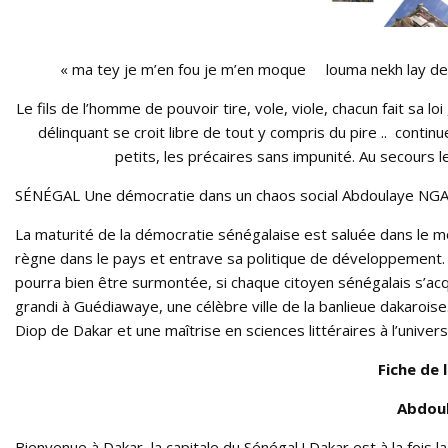
« ma tey je m’en fou je m’en moque louma nekh lay def
Le fils de l’homme de pouvoir tire, vole, viole, chacun fait sa l
délinquant se croit libre de tout y compris du pire .. contin
petits, les précaires sans impunité. Au secours 
SÉNÉGAL Une démocratie dans un chaos social Abdoulaye 
La maturité de la démocratie sénégalaise est saluée dans le m
règne dans le pays et entrave sa politique de développement. Ce
pourra bien être surmontée, si chaque citoyen sénégalais s’ac
grandi à Guédiawaye, une célèbre ville de la banlieue dakaroise.
Diop de Dakar et une maîtrise en sciences littéraires à l’unive
Fiche de 
Abdou
Bienvenue à Dakar, la capitale du Sénégal ! Dakar est à la fois l