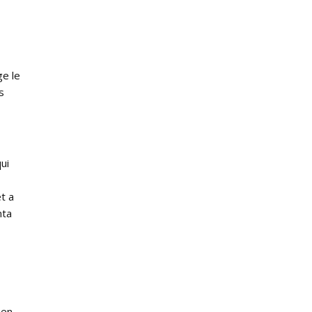
ge le
s
ui
t a
nta
 en