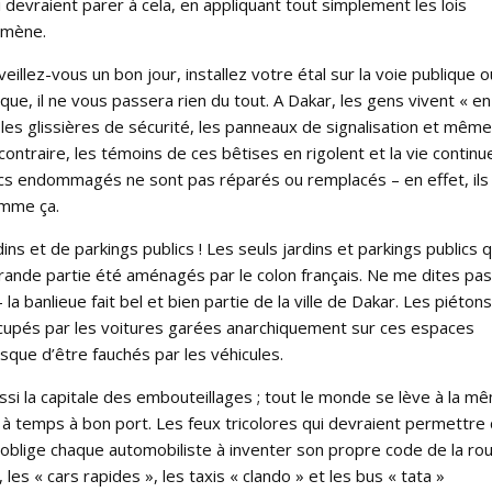
i devraient parer à cela, en appliquant tout simplement les lois
omène.
eillez-vous un bon jour, installez votre étal sur la voie publique o
ue, il ne vous passera rien du tout. A Dakar, les gens vivent « en
 les glissières de sécurité, les panneaux de signalisation et même
contraire, les témoins de ces bêtises en rigolent et la vie continu
ics endommagés ne sont pas réparés ou remplacés – en effet, ils
omme ça.
ins et de parkings publics ! Les seuls jardins et parkings publics q
 grande partie été aménagés par le colon français. Ne me dites pas
la banlieue fait bel et bien partie de la ville de Dakar. Les piétons
 occupés par les voitures garées anarchiquement sur ces espaces
risque d’être fauchés par les véhicules.
ssi la capitale des embouteillages ; tout le monde se lève à la m
à temps à bon port. Les feux tricolores qui devraient permettre
ui oblige chaque automobiliste à inventer son propre code de la ro
les « cars rapides », les taxis « clando » et les bus « tata »