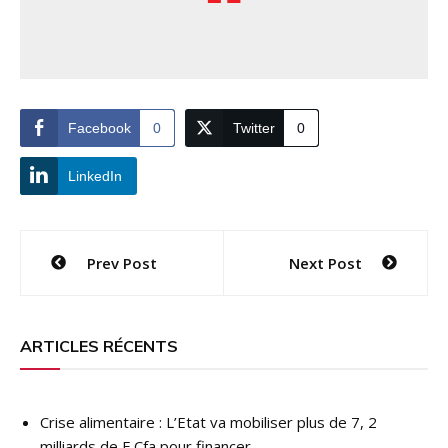
Facebook
0
Twitter
0
LinkedIn
Navigation
Prev Post
Next Post
de
l’article
ARTICLES RÉCENTS
Crise alimentaire : L’Etat va mobiliser plus de 7, 2
milliards de F Cfa pour financer