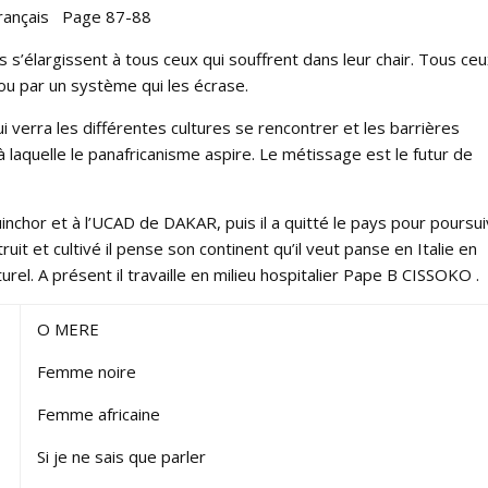
 français Page 87-88
les s’élargissent à tous ceux qui souffrent dans leur chair. Tous ce
ou par un système qui les écrase.
qui verra les différentes cultures se rencontrer et les barrières
 à laquelle le panafricanisme aspire. Le métissage est le futur de
chor et à l’UCAD de DAKAR, puis il a quitté le pays pour poursui
uit et cultivé il pense son continent qu’il veut panse en Italie en
turel. A présent il travaille en milieu hospitalier Pape B CISSOKO .
O MERE
Femme noire
Femme africaine
Si je ne sais que parler