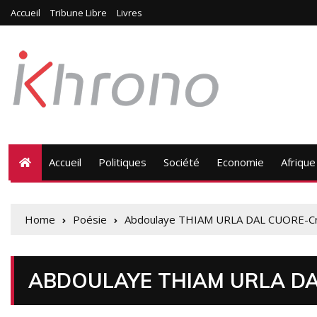
Accueil
Tribune Libre
Livres
Accueil
Politiques
Société
Economie
Afrique
Home
Poésie
Abdoulaye THIAM URLA DAL CUORE-Cr
ABDOULAYE THIAM URLA DA