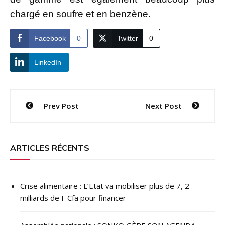
chargé en soufre et en benzène.
Facebook
0
Twitter
0
LinkedIn
Navigation
Prev Post
Next Post
de
l’article
ARTICLES RÉCENTS
Crise alimentaire : L’Etat va mobiliser plus de 7, 2
milliards de F Cfa pour financer