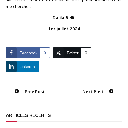
me chercher.
Dalila Bellil
1er juillet 2024
Facebook
0
Twitter
0
LinkedIn
Navigation
Prev Post
Next Post
de
l’article
ARTICLES RÉCENTS