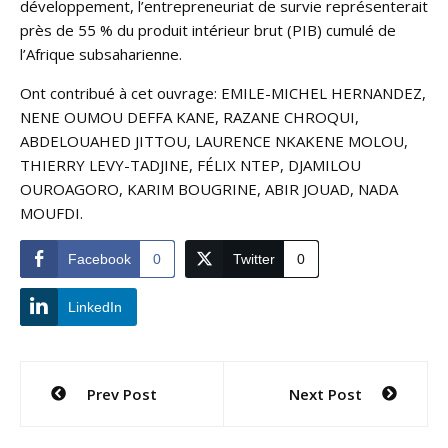
développement, l’entrepreneuriat de survie représenterait
près de 55 % du produit intérieur brut (PIB) cumulé de
l’Afrique subsaharienne.
Ont contribué à cet ouvrage: EMILE-MICHEL HERNANDEZ,
NENE OUMOU DEFFA KANE, RAZANE CHROQUI,
ABDELOUAHED JITTOU, LAURENCE NKAKENE MOLOU,
THIERRY LEVY-TADJINE, FÉLIX NTEP, DJAMILOU
OUROAGORO, KARIM BOUGRINE, ABIR JOUAD, NADA
MOUFDI.
Facebook
0
Twitter
0
LinkedIn
Navigation
Prev Post
Next Post
de