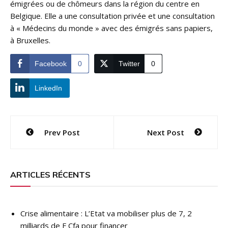
émigrées ou de chômeurs dans la région du centre en
Belgique. Elle a une consultation privée et une consultation
à « Médecins du monde » avec des émigrés sans papiers,
à Bruxelles.
Facebook
0
Twitter
0
LinkedIn
Navigation
Prev Post
Next Post
de
l’article
ARTICLES RÉCENTS
Crise alimentaire : L’Etat va mobiliser plus de 7, 2
milliards de F Cfa pour financer