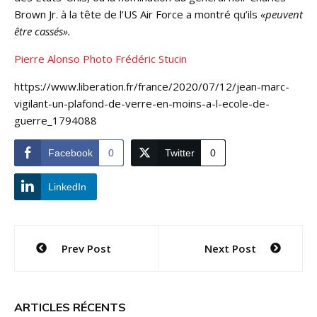
Brown Jr. à la tête de l’US Air Force a montré qu’ils
«peuvent
être cassés».
Pierre Alonso Photo Frédéric Stucin
https://www.liberation.fr/france/2020/07/12/jean-marc-
vigilant-un-plafond-de-verre-en-moins-a-l-ecole-de-
guerre_1794088
Facebook
0
Twitter
0
LinkedIn
Navigation
Prev Post
Next Post
de
l’article
ARTICLES RÉCENTS