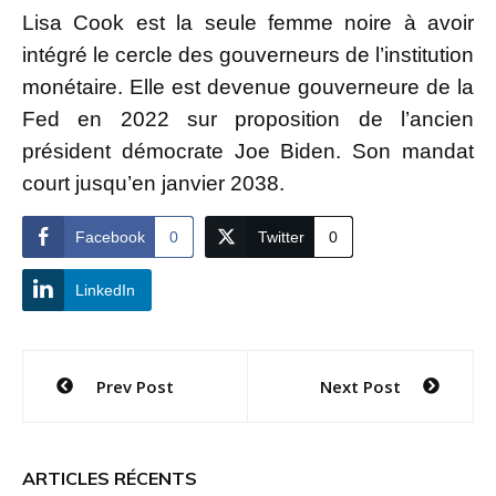
Lisa Cook est la seule femme noire à avoir
intégré le cercle des gouverneurs de l’institution
monétaire. Elle est devenue gouverneure de la
Fed en 2022 sur proposition de l’ancien
président démocrate Joe Biden. Son mandat
court jusqu’en janvier 2038.
Facebook
0
Twitter
0
LinkedIn
Navigation
Prev Post
Next Post
de
l’article
ARTICLES RÉCENTS