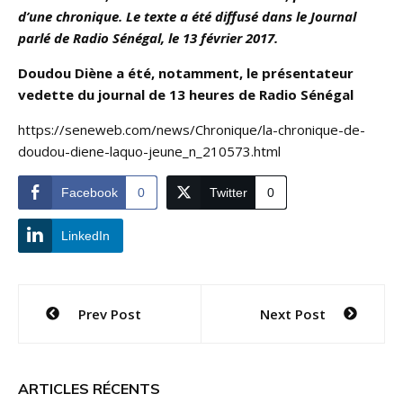
d’une chronique. Le texte a été diffusé dans le Journal
parlé de Radio Sénégal, le 13 février 2017.
Doudou Diène a été, notamment, le présentateur
vedette du journal de 13 heures de Radio Sénégal
https://seneweb.com/news/Chronique/la-chronique-de-
doudou-diene-laquo-jeune_n_210573.html
Facebook
0
Twitter
0
LinkedIn
Navigation
Prev Post
Next Post
de
l’article
ARTICLES RÉCENTS