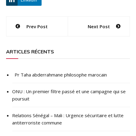
Navigation
Prev Post
Next Post
de
l’article
ARTICLES RÉCENTS
Pr Taha abderrahmane philosophe marocain
ONU : ​Un premier filtre passé et une campagne qui se
poursuit
Relations Sénégal – Mali : Urgence sécuritaire et lutte
antiterroriste commune