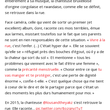
entièrement à sa musique, la chanteuse bruxelloise
d’origine congolaise et rwandaise, comme elle se définit,
se retrouve dans la rue.
Face caméra, celle qui vient de sortir un premier (et
excellent) album,
Gore
, raconte ces mois terribles, émue
aux larmes, insistant toutefois sur le fait que ses parents
ne sont en rien responsables de cette situation. «
Vivre à la
rue
, c’est l’enfer. (…) C’était hyper dur ». Elle se souvient
qu’elle se « réfugiait près des bouches d’égout, où il y a de
la chaleur qui sort du sol ». Et mentionne « tous les
problèmes qui viennent avec le fait d’être une femme »,
comme la
précarité menstruelle
. « Choisir entre ce que
tu
vas manger et te protéger
, c’est une perte de dignité
énorme », confie-t-elle. « C’est quelque chose qui me tient
à coeur de le dire et de le partager parce que c’était un
des moments les plus durs humainement pour moi. »
En 2015, la chanteuse
@lousandtheyakz
s’est retrouve la
rue. Elle raconte…
pic.twitter.com/8ozqnyJTuT