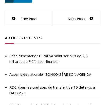
Navigation
Prev Post
Next Post
de
l’article
ARTICLES RÉCENTS
Crise alimentaire : L’Etat va mobiliser plus de 7, 2
milliards de F Cfa pour financer
Assemblée nationale : SONKO GÈRE SON AGENDA
RDC: dans les coulisses du transfert de 15 détenus à
l’AFC/M23