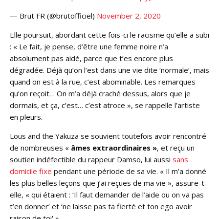
— Brut FR (@brutofficiel)
November 2, 2020
Elle poursuit, abordant cette fois-ci le racisme qu’elle a subi
: « Le fait, je pense, d’être une femme noire n’a
absolument pas aidé, parce que t’es encore plus
dégradée. Déjà qu’on l’est dans une vie dite ‘normale’, mais
quand on est à la rue, c’est abominable. Les remarques
qu’on reçoit… On m’a déjà craché dessus, alors que je
dormais, et ça, c’est… c’est atroce », se rappelle l’artiste
en pleurs.
Lous and the Yakuza se souvient toutefois avoir rencontré
de nombreuses «
âmes extraordinaires »
, et reçu un
soutien indéfectible du rappeur Damso, lui aussi
sans
domicile fixe
pendant une période de sa vie. « Il m’a donné
les plus belles leçons que j’ai reçues de ma vie », assure-t-
elle, « qui étaient : ‘Il faut demander de l’aide ou on va pas
t’en donner’ et ‘ne laisse pas ta fierté et ton ego avoir
raison de toi' ».