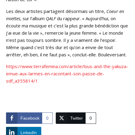
Les deux artistes partagent désormais un titre,
Coeur en
miettes
, sur l’album
QALF
du rappeur. « Aujourd’hui, on
écoute ma musique et c’est la plus grande bénédiction que
j’ai eue de la vie », remercie la jeune femme. « Le monde
n’est pas toujours sombre. Il y a vraiment de l’espoir.
Même quand c’est très dur et qu’on a envie de tout
arrêter, eh ben, il ne faut pas », conclut-elle. Bouleversant.
https://www.terrafemina.com/article/lous-and-the-yakuza-
emue-aux-larmes-en-racontant-son-passe-de-
sdf_a355814/1
Facebook
0
Twitter
0
LinkedIn