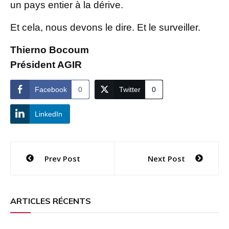
un pays entier à la dérive.
Et cela, nous devons le dire. Et le surveiller.
Thierno Bocoum
Président AGIR
Facebook
0
Twitter
0
LinkedIn
Navigation
Prev Post
Next Post
de
l’article
ARTICLES RÉCENTS