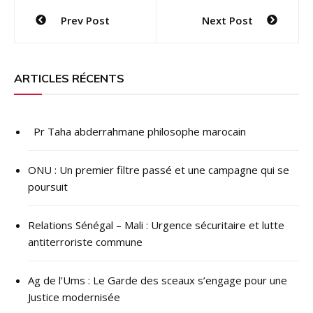
Navigation
Prev Post
Next Post
de
l’article
ARTICLES RÉCENTS
Pr Taha abderrahmane philosophe marocain
ONU : ​Un premier filtre passé et une campagne qui se
poursuit
Relations Sénégal – Mali : Urgence sécuritaire et lutte
antiterroriste commune
Ag de l’Ums : Le Garde des sceaux s’engage pour une
Justice modernisée