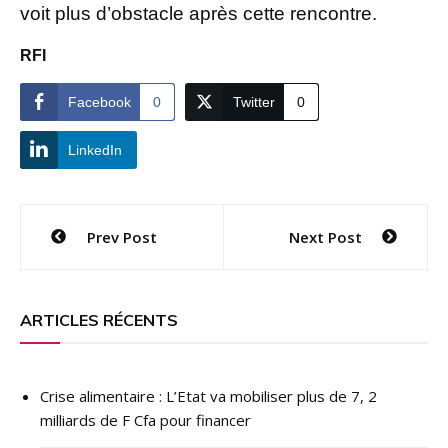
voit plus d’obstacle après cette rencontre.
RFI
Facebook
0
Twitter
0
LinkedIn
Navigation
Prev Post
Next Post
de
l’article
ARTICLES RÉCENTS
Crise alimentaire : L’Etat va mobiliser plus de 7, 2
milliards de F Cfa pour financer