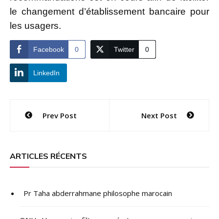
le changement d’établissement bancaire pour
les usagers.
Facebook
0
Twitter
0
LinkedIn
Navigation
Prev Post
Next Post
de
l’article
ARTICLES RÉCENTS
Pr Taha abderrahmane philosophe marocain