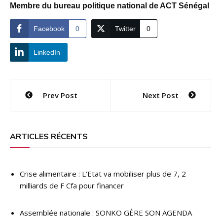
Membre du bureau politique national de ACT Sénégal
Facebook
0
Twitter
0
LinkedIn
Navigation
Prev Post
Next Post
de
l’article
ARTICLES RÉCENTS
Crise alimentaire : L’Etat va mobiliser plus de 7, 2
milliards de F Cfa pour financer
Assemblée nationale : SONKO GÈRE SON AGENDA