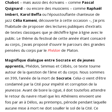
Chabot
– mais aussi des écrivains – comme
Pascal
Quignard
– ou encore des musiciens – comme
Raphaël
Imbert
,
Karol Beffa
ou l’époustouflante chanteuse de
jazz
Célia Kameni
, découverte à cette occasion –, j’ai pris
l’habitude de proposer des lectures publiques d’extraits
de textes classiques que je déchiffre ligne à ligne avec le
public. Le thème du festival de cette année étant consacré
au corps, j’avais proposé d’ouvrir le parcours des grandes
pensées du corps par le
Phédon
de Platon.
Magnifique dialogue entre Socrate et de jeunes
apprentis,
Phédon, Simmias et Cébès, ce texte tourne
autour de la question de l’âme et du corps. Nous sommes
en 399, l’année de la mort de
Socrate
. Celui-ci vient d’être
condamné par la Cité pour impiété et corruption de la
jeunesse. Avant de boire la ciguë, il doit toutefois attendre
le retour du navire rituel que les Athéniens envoient une
fois par an à Délos, au printemps, période pendant laquelle
aucune mise à mort ne doit souiller le sol de la Cité. Ce