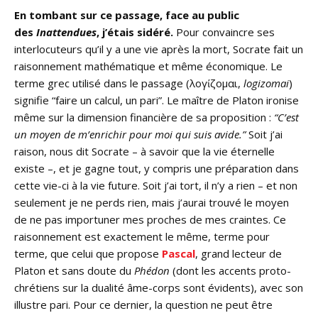
En tombant sur ce passage, face au public
des
Inattendues
, j’étais sidéré.
Pour convaincre ses
interlocuteurs qu’il y a une vie après la mort, Socrate fait un
raisonnement mathématique et même économique. Le
terme grec utilisé dans le passage (λογίζομαι,
logizomai
)
signifie “faire un calcul, un pari”. Le maître de Platon ironise
même sur la dimension financière de sa proposition :
“C’est
un moyen de m’enrichir pour moi qui suis avide.”
Soit j’ai
raison, nous dit Socrate – à savoir que la vie éternelle
existe –, et je gagne tout, y compris une préparation dans
cette vie-ci à la vie future. Soit j’ai tort, il n’y a rien – et non
seulement je ne perds rien, mais j’aurai trouvé le moyen
de ne pas importuner mes proches de mes craintes. Ce
raisonnement est exactement le même, terme pour
terme, que celui que propose
Pascal
, grand lecteur de
Platon et sans doute du
Phédon
(dont les accents proto-
chrétiens sur la dualité âme-corps sont évidents), avec son
illustre pari. Pour ce dernier, la question ne peut être