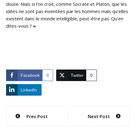
doute. Mais si l’on croit, comme Socrate et Platon, que les
idées ne sont pas inventées par les hommes mais qu’elles
existent dans le monde intelligible, peut-être pas. Qu’en
dites-vous ?
»
Facebook
0
Twitter
0
LinkedIn
Navigation
Prev Post
Next Post
de