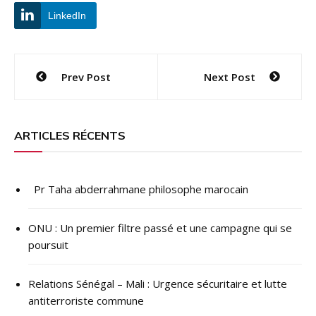
LinkedIn
Navigation
Prev Post
Next Post
de
l’article
ARTICLES RÉCENTS
Pr Taha abderrahmane philosophe marocain
ONU : ​Un premier filtre passé et une campagne qui se
poursuit
Relations Sénégal – Mali : Urgence sécuritaire et lutte
antiterroriste commune