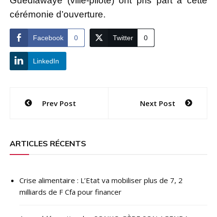
Guédiawaye (ville-pilote) ont pris part à cette
cérémonie d’ouverture.
Facebook
0
Twitter
0
LinkedIn
Navigation
Prev Post
Next Post
de
l’article
ARTICLES RÉCENTS
Crise alimentaire : L’Etat va mobiliser plus de 7, 2
milliards de F Cfa pour financer