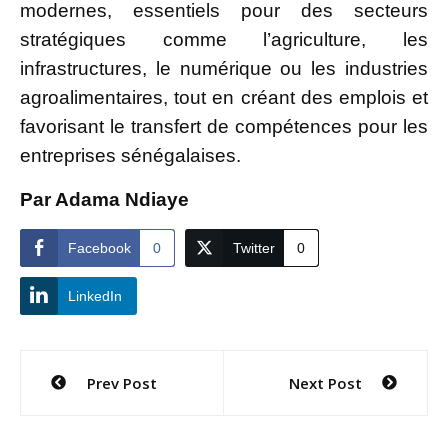
modernes, essentiels pour des secteurs
stratégiques comme l’agriculture, les
infrastructures, le numérique ou les industries
agroalimentaires, tout en créant des emplois et
favorisant le transfert de compétences pour les
entreprises sénégalaises.
Par Adama Ndiaye
Facebook
0
Twitter
0
LinkedIn
Navigation
Prev Post
Next Post
de