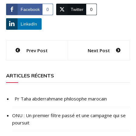
Facebook
0
Twitter
0
LinkedIn
Navigation
Prev Post
Next Post
de
l’article
ARTICLES RÉCENTS
Pr Taha abderrahmane philosophe marocain
ONU : ​Un premier filtre passé et une campagne qui se
poursuit