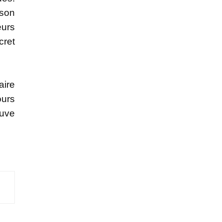
ison
eurs
cret
aire
ours
euve