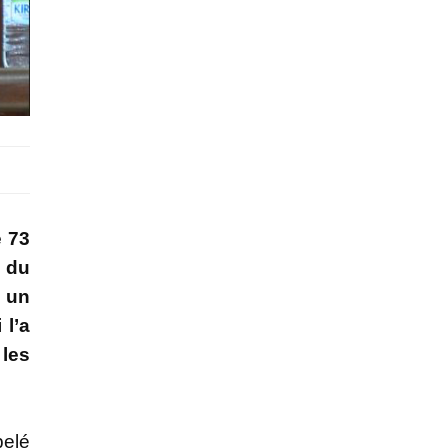
e 73
e du
 un
 l’a
 les
pelé