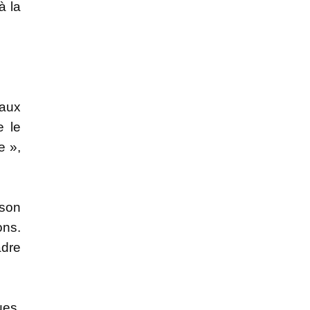
à la
 aux
e le
e »,
 son
ons.
adre
ues.