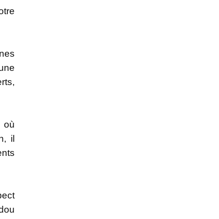
otre
unes
 une
rts,
e où
, il
ents
pect
adou