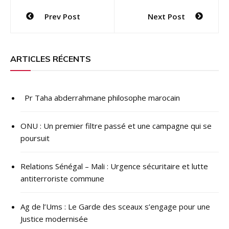
Navigation
Prev Post
Next Post
de
l’article
ARTICLES RÉCENTS
Pr Taha abderrahmane philosophe marocain
ONU : ​Un premier filtre passé et une campagne qui se
poursuit
Relations Sénégal – Mali : Urgence sécuritaire et lutte
antiterroriste commune
Ag de l’Ums : Le Garde des sceaux s’engage pour une
Justice modernisée