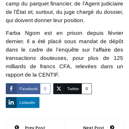
camp du parquet financier, de l’Agent judiciaire
de l’État et, surtout, du juge chargé du dossier,
qui doivent donner leur position.
Farba Ngom est en prison depuis février
dernier. Il a été placé sous mandat de dépôt
dans le cadre de l’enquête sur l’affaire des
transactions douteuses, pour plus de 125
milliards de francs CFA, relevées dans un
rapport de la CENTIF.
Facebook
0
Twitter
0
LinkedIn
Navigation
Prev Post
Next Post