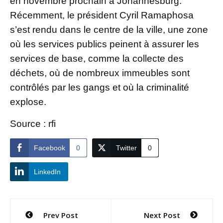
en novembre prochain à Johannesburg.
Récemment, le président Cyril Ramaphosa
s’est rendu dans le centre de la ville, une zone
où les services publics peinent à assurer les
services de base, comme la collecte des
déchets, où de nombreux immeubles sont
contrôlés par les gangs et où la criminalité
explose.
Source : rfi
Facebook
0
Twitter
0
LinkedIn
Navigation
Prev Post
Next Post