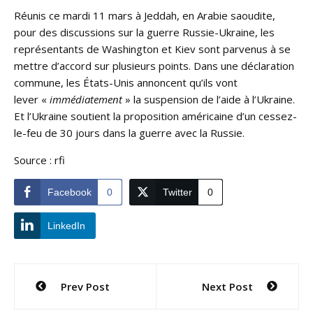
Réunis ce mardi 11 mars à Jeddah, en Arabie saoudite,
pour des discussions sur la guerre Russie-Ukraine, les
représentants de Washington et Kiev sont parvenus à se
mettre d’accord sur plusieurs points. Dans une déclaration
commune, les États-Unis annoncent qu’ils vont
lever «
immédiatement
» la suspension de l’aide à l’Ukraine.
Et l’Ukraine soutient la proposition américaine d’un cessez-
le-feu de 30 jours dans la guerre avec la Russie.
Source : rfi
Facebook
0
Twitter
0
LinkedIn
Navigation
Prev Post
Next Post
de