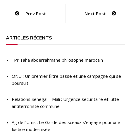
Navigation
Prev Post
Next Post
de
l’article
ARTICLES RÉCENTS
Pr Taha abderrahmane philosophe marocain
ONU : ​Un premier filtre passé et une campagne qui se
poursuit
Relations Sénégal – Mali : Urgence sécuritaire et lutte
antiterroriste commune
Ag de l’Ums : Le Garde des sceaux s’engage pour une
Justice modernisée