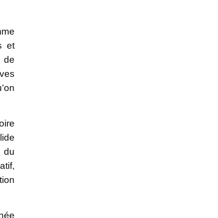
amme
s et
n de
ives
u’on
oire
lide
e du
tif,
tion
gnée