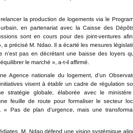
relancer la production de logements via le Progr
urbain, en partenariat avec la Caisse des Dépôt
sions sont en cours pour des joint-ventures afi
, a précisé M. Ndao. Il a écarté les mesures législat
Ce n’est pas en décrétant une baisse des loyers q
équilibrer le marché », a-t-il affirmé.
d’une Agence nationale du logement, d’un Observat
itiatives visent à établir un cadre de régulation so
Une stratégie globale, élaborée avec le ministèr
 feuille de route pour formaliser le secteur loca
n. « Pas de plan d’urgence, mais une transforma
édiates, M. Ndao défend une vision systémique ali