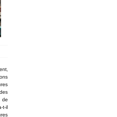
ent,
ions
res
 des
é de
t-il
ures