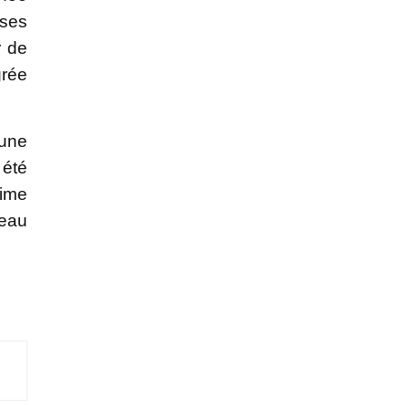
sses
r de
grée
 une
 été
gime
veau