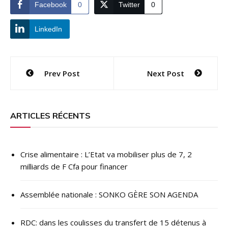
Facebook
0
Twitter
0
LinkedIn
Navigation
Prev Post
Next Post
de
l’article
ARTICLES RÉCENTS
Crise alimentaire : L’Etat va mobiliser plus de 7, 2
milliards de F Cfa pour financer
Assemblée nationale : SONKO GÈRE SON AGENDA
RDC: dans les coulisses du transfert de 15 détenus à