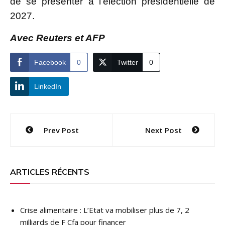
de se présenter à l’élection présidentielle de
2027.
Avec Reuters et AFP
Facebook
0
Twitter
0
LinkedIn
Navigation
Prev Post
Next Post
de
l’article
ARTICLES RÉCENTS
Crise alimentaire : L’Etat va mobiliser plus de 7, 2
milliards de F Cfa pour financer