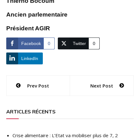
Thierno Bocoum
Ancien parlementaire
Président AGIR
Facebook
0
Twitter
0
LinkedIn
Navigation
Prev Post
Next Post
de
l’article
ARTICLES RÉCENTS
Crise alimentaire : L’Etat va mobiliser plus de 7, 2