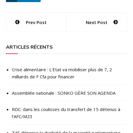
Navigation
Prev Post
Next Post
de
l’article
ARTICLES RÉCENTS
Crise alimentaire : L’Etat va mobiliser plus de 7, 2
milliards de F Cfa pour financer
Assemblée nationale : SONKO GÈRE SON AGENDA
RDC: dans les coulisses du transfert de 15 détenus à
l’AFC/M23
TAS dénonce la duplicité de la majorité parlementaire