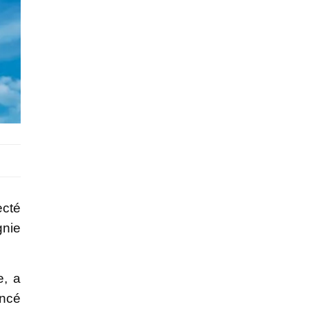
ecté
gnie
e, a
oncé