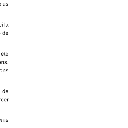
plus
i la
e de
 été
ons,
ions
e de
rcer
eaux