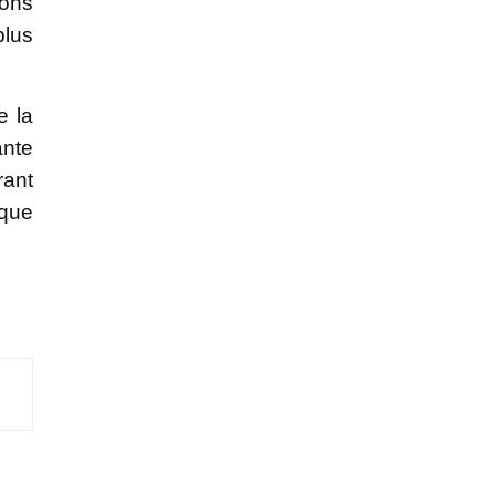
sons
plus
e la
ante
rant
èque