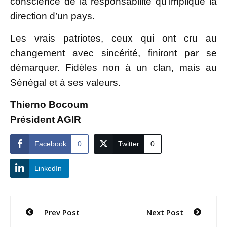
conscience de la responsabilité qu’implique la
direction d’un pays.
Les vrais patriotes, ceux qui ont cru au
changement avec sincérité, finiront par se
démarquer. Fidèles non à un clan, mais au
Sénégal et à ses valeurs.
Thierno Bocoum
Président AGIR
Facebook
0
Twitter
0
LinkedIn
Navigation
Prev Post
Next Post
de