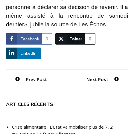
personne à déclarer sa décision de revenir. Il a
même assisté à la rencontre de samedi
dernier», jubile la source de Les Échos.
Facebook
0
Twitter
0
LinkedIn
Navigation
Prev Post
Next Post
de
l’article
ARTICLES RÉCENTS
Crise alimentaire : L’Etat va mobiliser plus de 7, 2