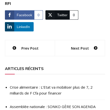
RFI
Facebook
0
Twitter
0
LinkedIn
Navigation
Prev Post
Next Post
de
l’article
ARTICLES RÉCENTS
Crise alimentaire : L’Etat va mobiliser plus de 7, 2
milliards de F Cfa pour financer
Assemblée nationale : SONKO GÈRE SON AGENDA