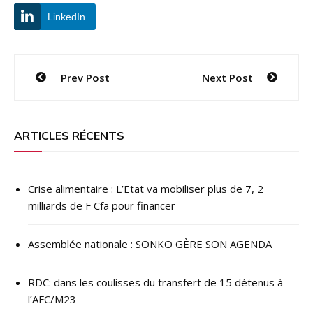
LinkedIn
Navigation
Prev Post
Next Post
de
l’article
ARTICLES RÉCENTS
Crise alimentaire : L’Etat va mobiliser plus de 7, 2
milliards de F Cfa pour financer
Assemblée nationale : SONKO GÈRE SON AGENDA
RDC: dans les coulisses du transfert de 15 détenus à
l’AFC/M23