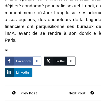
déjà été condamné pour trafic sexuel. Lundi, au
moment même où Jack Lang faisait ses adieux
à ses équipes, des enquêteurs de la brigade
financière ont perquisitionné ses bureaux de
l’IMA, avant de se rendre à son domicile à
Paris.
RFI
Facebook
0
Twitter
0
LinkedIn
Navigation
Prev Post
Next Post
de